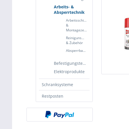
Arbeits- &
Absperrtechnik
Arbeitsschirm
&
Montagezelte
Reinigunsmittel
& Zubehör
Absperrband
Befestigungstechnik
Elektroprodukte
Schranksysteme
Restposten