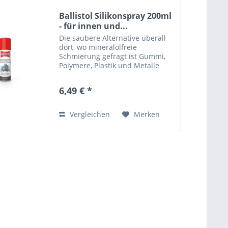
Ballistol Silikonspray 200ml
- für innen und...
Die saubere Alternative überall
dort, wo mineralölfreie
Schmierung gefragt ist Gummi,
Polymere, Plastik und Metalle
materialverträgliche Pflege
brauchen Plastikzahnräder und -
6,49 € *
getriebe in Schuss bleiben
müssen auch bei 200°C der...
Vergleichen
Merken