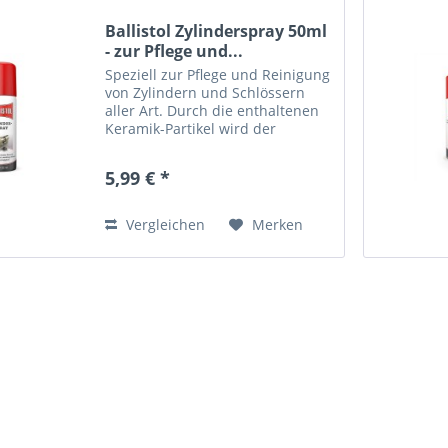
Ballistol Zylinderspray 50ml
- zur Pflege und...
Speziell zur Pflege und Reinigung
von Zylindern und Schlössern
aller Art. Durch die enthaltenen
Keramik-Partikel wird der
Mechanismus optimal geschmiert
und die Mechanik wieder
5,99 € *
leichtgängig. Erreicht durch
Einsprühen selbst die engsten...
Vergleichen
Merken