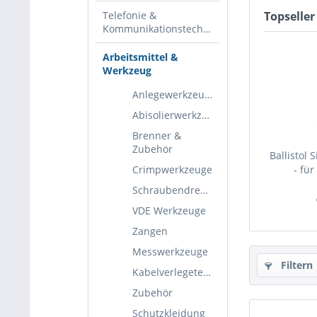
Telefonie &
Topseller
Kommunikationstechnik
Arbeitsmittel &
Werkzeug
Anlegewerkzeuge
Abisolierwerkzeuge
Brenner &
Zubehör
Ballistol 
Crimpwerkzeuge
- für
Schraubendreher
VDE Werkzeuge
Zangen
Messwerkzeuge
Filtern
Kabelverlegetechnik
Zubehör
Schutzkleidung