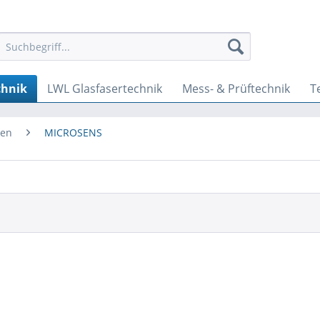
chnik
LWL Glasfasertechnik
Mess- & Prüftechnik
T
ten
MICROSENS