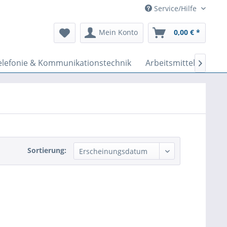
Service/Hilfe
Mein Konto
0,00 € *
elefonie & Kommunikationstechnik
Arbeitsmittel & Werk

Sortierung: