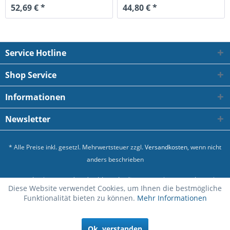
52,69 € *
44,80 € *
Service Hotline
Shop Service
Informationen
Newsletter
* Alle Preise inkl. gesetzl. Mehrwertsteuer zzgl.
Versandkosten
, wenn nicht
anders beschrieben
Kontakt
Versand und Zahlungsbedingungen
Datenschutz
Diese Website verwendet Cookies, um Ihnen die bestmögliche
Allgemeine Geschäftsbedingungen
Impressum
Funktionalität bieten zu können.
Mehr Informationen
Realisiert mit Shopware
Ok, verstanden