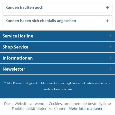
Kunden kauften auch
Kunden haben sich ebenfalls angesehen
Service Hotline
Shop Service
Informationen
Newsletter
* Alle Preise inkl. gesetzl. Mehrwertsteuer zzgl.
Versandkosten
, wenn nicht
anders beschrieben
Kontakt
Versand und Zahlungsbedingungen
Datenschutz
Diese Website verwendet Cookies, um Ihnen die bestmögliche
Allgemeine Geschäftsbedingungen
Impressum
Funktionalität bieten zu können.
Mehr Informationen
Realisiert mit Shopware