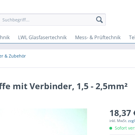
hnik
LWL Glasfasertechnik
Mess- & Prüftechnik
Te
er & Zubehör
fe mit Verbinder, 1,5 - 2,5mm²
18,37 
inkl. MwSt.
zzg
Sofort ver