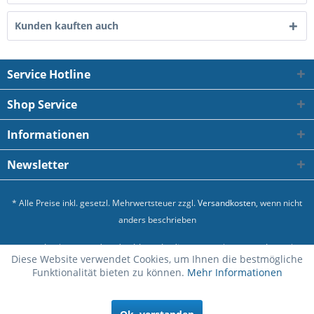
Kunden kauften auch
Service Hotline
Shop Service
Informationen
Newsletter
* Alle Preise inkl. gesetzl. Mehrwertsteuer zzgl.
Versandkosten
, wenn nicht
anders beschrieben
Kontakt
Versand und Zahlungsbedingungen
Datenschutz
Diese Website verwendet Cookies, um Ihnen die bestmögliche
Allgemeine Geschäftsbedingungen
Impressum
Funktionalität bieten zu können.
Mehr Informationen
Realisiert mit Shopware