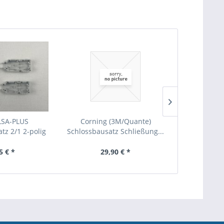
LSA-PLUS
Corning (3M/Quante)
Krone LSA-P
tz 2/1 2-polig
Schlossbausatz Schließung...
2/10 grün
au...
5 € *
29,90 € *
7,