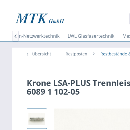
k
Daten-Netzwerktechnik
LWL Glasfasertechnik
Mes

Übersicht
Restposten
Restbestände 
Krone LSA-PLUS Trennleist
6089 1 102-05