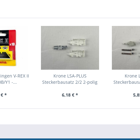
ingen V-REX II
Krone LSA-PLUS
Krone 
B/Y1 -...
Steckerbausatz 2/2 2-polig
Steckerbausa
weiß...
gr
 € *
6,18 € *
5,8