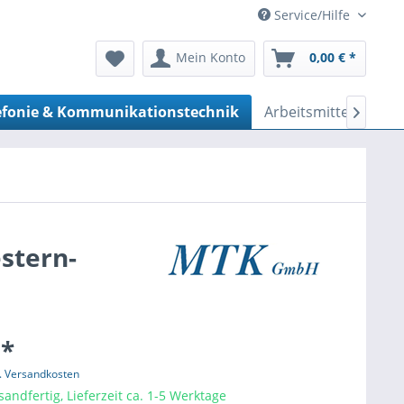
Service/Hilfe
Mein Konto
0,00 € *
efonie & Kommunikationstechnik
Arbeitsmittel & Wer

estern-
 *
l. Versandkosten
sandfertig, Lieferzeit ca. 1-5 Werktage