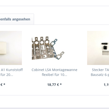
enfalls angesehen
 A1 Kunststoff
Cobinet LSA Montagewanne
Stecker TA
für 20...
flexibel für 10...
Bausatz 6-p
 € *
18,77 € *
1,1