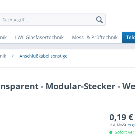
nik
LWL Glasfasertechnik
Mess- & Prüftechnik
Tel
nik
Anschlußkabel sonstige
ansparent - Modular-Stecker - W
0,19 €
inkl. MwSt.
zzg
Sofort ver