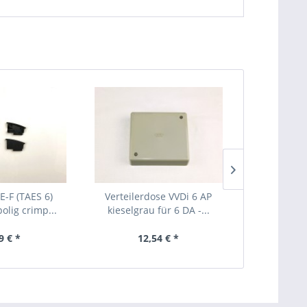
E-F (TAES 6)
Verteilerdose VVDi 6 AP
Cobi
olig crimp...
kieselgrau für 6 DA -...
Überspannu
2/1
9 € *
12,54 € *
31