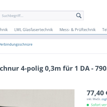
hnik
LWL Glasfasertechnik
Mess- & Prüftechnik
Te
 Verbindungsschnüre
hnur 4-polig 0,3m für 1 DA - 79
77,40 
inkl. MwSt.
zzg
Sofort ver