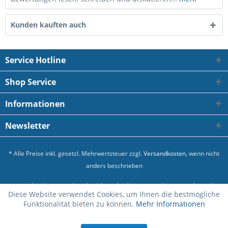
Kunden kauften auch
Service Hotline
Shop Service
Informationen
Newsletter
* Alle Preise inkl. gesetzl. Mehrwertsteuer zzgl.
Versandkosten
, wenn nicht
anders beschrieben
Kontakt
Versand und Zahlungsbedingungen
Datenschutz
Diese Website verwendet Cookies, um Ihnen die bestmögliche
Allgemeine Geschäftsbedingungen
Impressum
Funktionalität bieten zu können.
Mehr Informationen
Realisiert mit Shopware