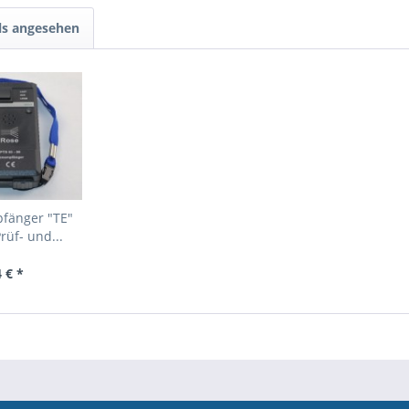
ls angesehen
fänger "TE"
rüf- und...
 € *