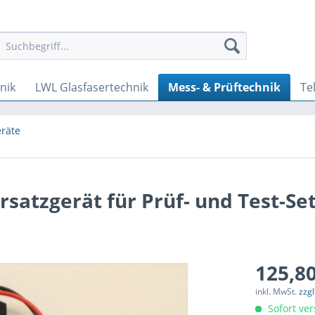
nik
LWL Glasfasertechnik
Mess- & Prüftechnik
Te
eräte
satzgerät für Prüf- und Test-Set
125,80
inkl. MwSt.
zzg
Sofort ver